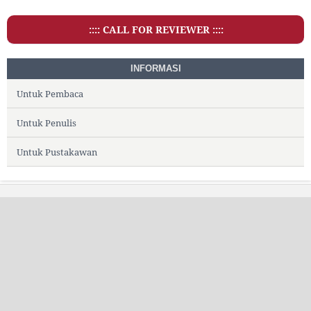
:::: CALL FOR REVIEWER ::::
INFORMASI
Untuk Pembaca
Untuk Penulis
Untuk Pustakawan
SAHATA : Jurnal Ilmu Hukum, Humaniora dan
Politik
E-ISSN : 1234-5678
Published By: PT. Media Insan Creative
Office
: Komp. Griya Harapan Baru. Deliserdang,