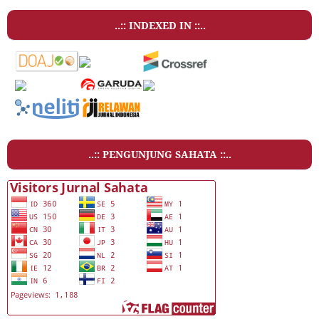
..:: INDEXED IN ::..
..:: PENGUNJUNG SAHATA ::..