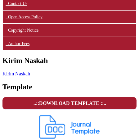
Contact Us
Open Access Policy
Copyright Notice
Author Fees
Kirim Naskah
Kirim Naskah
Template
..::DOWNLOAD TEMPLATE ::..